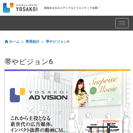
高知生まれのメディア＆クリエイティブ企業！
Toggl
navig
ホーム
事業紹介
帯やビジョン6
帯やビジョン6